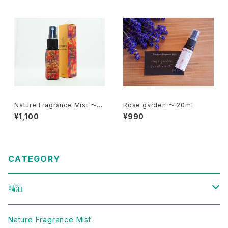
Nature Fragrance Mist ～S
Rose garden ～ 20ml
pring Blend～ 20ml
¥1,100
¥990
CATEGORY
精油
樹木
Nature Fragrance Mist