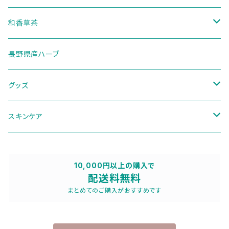
ハーブ
和香草茶
セット
二十四節気ブレンド
長野県産ハーブ
季節のブレンド
グッズ
ディフューザー
スキンケア
その他
パウチ
10,000円以上の購入で
配送料無料
トラベルセット
まとめてのご購入がおすすめです