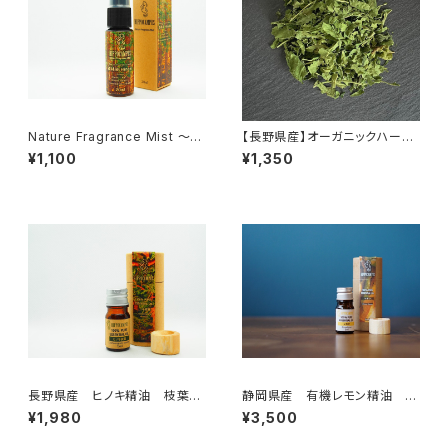
Nature Fragrance Mist ～森
【長野県産】オーガニックハーブ
林浴～ 20ml
桑
¥1,100
¥1,350
長野県産 ヒノキ精油 枝葉
静岡県産 有機レモン精油
5ml
5ml
¥1,980
¥3,500