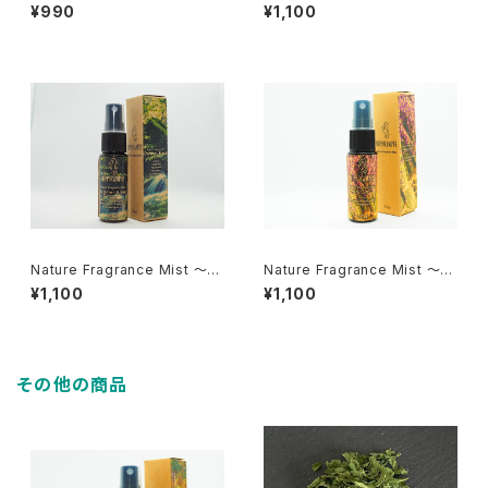
utumn Blend～ 20ml
¥990
¥1,100
Nature Fragrance Mist ～S
Nature Fragrance Mist ～ラ
ummer Blend～ 20ml
ベンダー～ 20ml
¥1,100
¥1,100
その他の商品