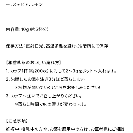
ー、ステビア、レモン
内容量：10g（約5杯分）
保存方法：直射日光、高温多湿を避け、冷暗所にて保存
【和香草茶のおいしい淹れ方】
1．カップ1杯（約200㏄）に対して2～3gをポットへ入れます。
2．沸騰したお湯を注ぎ3分ほど蒸らします。
＊植物が開いていくところをお楽しみください！
3．カップへ注いでお召し上がりください。
＊蒸らし時間で味の濃さが変わります。
【注意事項】
妊娠中・授乳中の方や、お薬を服用中の方は、お医者様にご相談