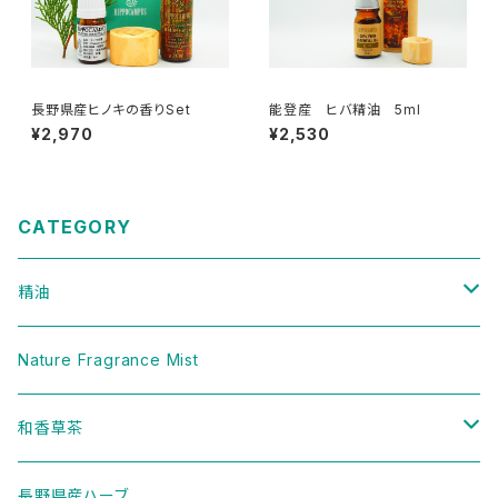
長野県産ヒノキの香りSet
能登産 ヒバ精油 5ml
¥2,970
¥2,530
CATEGORY
精油
樹木
Nature Fragrance Mist
ハーブ
和香草茶
セット
二十四節気ブレンド
長野県産ハーブ