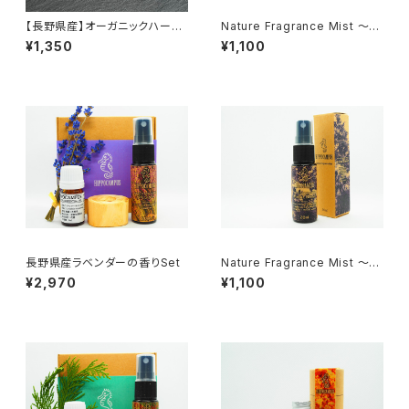
【長野県産】オーガニックハーブ
Nature Fragrance Mist ～ラ
桑
ベンダー～ 20ml
¥1,350
¥1,100
長野県産ラベンダーの香りSet
Nature Fragrance Mist ～W
inter Blend～ 20ml
¥2,970
¥1,100