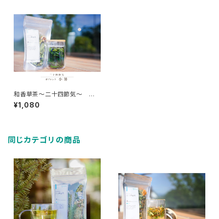
和香草茶～二十四節気～ 小
暑
¥1,080
同じカテゴリの商品