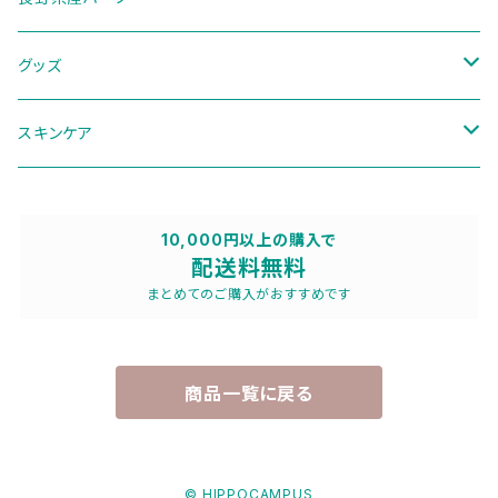
季節のブレンド
グッズ
ディフューザー
スキンケア
その他
パウチ
10,000円以上の購入で
配送料無料
トラベルセット
まとめてのご購入がおすすめです
商品一覧に戻る
© HIPPOCAMPUS