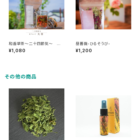
和香草茶～二十四節気～ 大
昼薔薇-ひるそうび-
暑
¥1,080
¥1,200
その他の商品