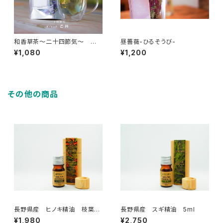
和香草茶～二十四節気～ 芒
昼薔薇-ひるそうび-
種
¥1,080
¥1,200
その他の商品
長野県産 ヒノキ精油 枝葉
長野県産 スギ精油 5ml
5ml
¥1,980
¥2,750