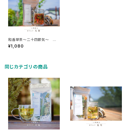
和香草茶～二十四節気～ 大
暑
¥1,080
同じカテゴリの商品