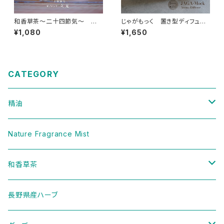
和香草茶～二十四節気～ 立
じゃがもっく 置き型ディフュー
夏
ザー
¥1,080
¥1,650
CATEGORY
精油
樹木
Nature Fragrance Mist
ハーブ
和香草茶
セット
二十四節気ブレンド
長野県産ハーブ