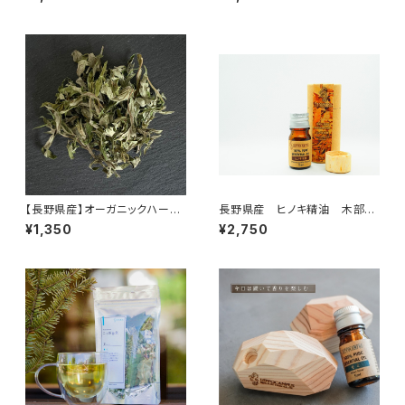
【長野県産】オーガニックハーブ
長野県産 ヒノキ精油 木部
ヨモギ
5ml
¥1,350
¥2,750