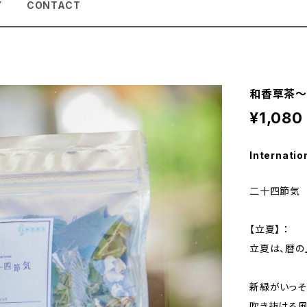
Y
CONTACT
和香草茶
¥1,080
Internatio
二十四節気
【立夏】 ：
立夏は、暦の
新緑がいっそ
吹き抜ける