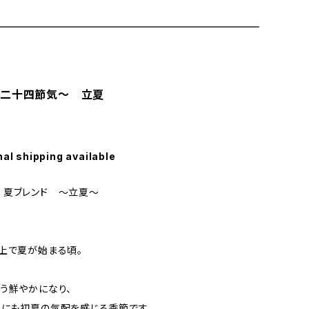
～二十四節気～ 立夏
nal shipping available
 夏ブレンド 〜立夏〜
上で夏が始まる頃。
う鮮やかになり、
風にも初夏の気配を感じる季節です