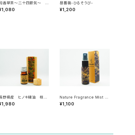
和香草茶～二十四節気～
昼薔薇-ひるそうび-
大暑
¥1,080
¥1,200
長野県産 ヒノキ精油 枝
Nature Fragrance Mist ～
葉 5ml
Winter Blend～ 20ml
¥1,980
¥1,100