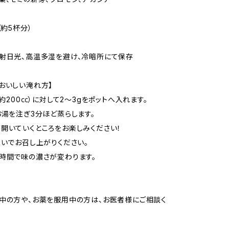
（約5杯分）
射日光、高温多湿を避け、冷暗所にて保存
おいしい淹れ方】
（約200㏄）に対して2～3gをポットへ入れます。
お湯を注ぎ3分ほど蒸らします。
いていくところをお楽しみください！
注いでお召し上がりください。
間で味の濃さが変わります。
中の方や、お薬を服用中の方は、お医者様にご相談く