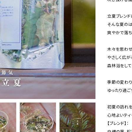
立夏ブレンド
そんな夏のは
爽やかで落ち
木々を思わせ
やさしく広が
森林浴をして
季節の変わり
ゆったり過ご
初夏の訪れを
心地よいティ
【ブレンド】：
白樺の葉、松