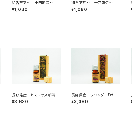
和香草茶～二十四節気～
和香草茶～二十四節気～
小満
芒種
¥1,080
¥1,080
e
長野県産 ヒマラヤスギ精
長野県産 ラベンダー「オカ
油 5ml
ムラサキ」精油 5ml
¥3,630
¥3,080