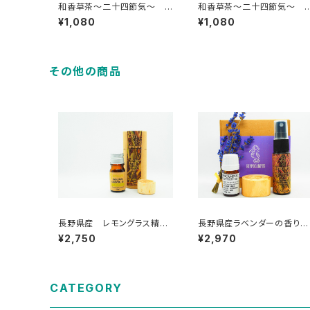
和香草茶～二十四節気～
和香草茶～二十四節気～
小暑
夏至
¥1,080
¥1,080
その他の商品
長野県産 レモングラス精
長野県産ラベンダーの香りS
油 5ml
t
¥2,750
¥2,970
CATEGORY