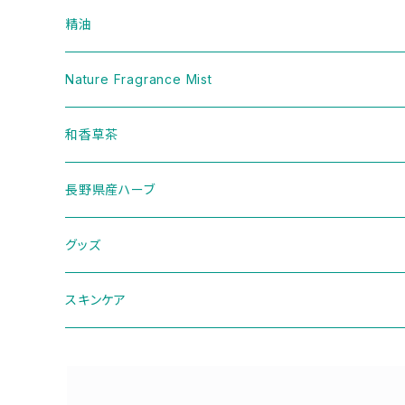
精油
樹木
Nature Fragrance Mist
ハーブ
和香草茶
セット
二十四節気ブレンド
長野県産ハーブ
季節のブレンド
グッズ
ディフューザー
スキンケア
その他
パウチ