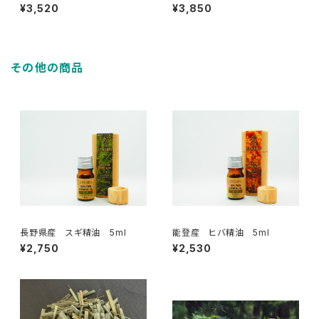
油 5ml
5ml
¥3,520
¥3,850
その他の商品
長野県産 スギ精油 5ml
能登産 ヒバ精油 5ml
¥2,750
¥2,530