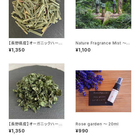
【長野県産】オーガニックハーブ
Nature Fragrance Mist ～A
レモングラス
utumn Blend～ 20ml
¥1,350
¥1,100
【長野県産】オーガニックハーブ
Rose garden ～ 20ml
ネトル
¥1,350
¥990