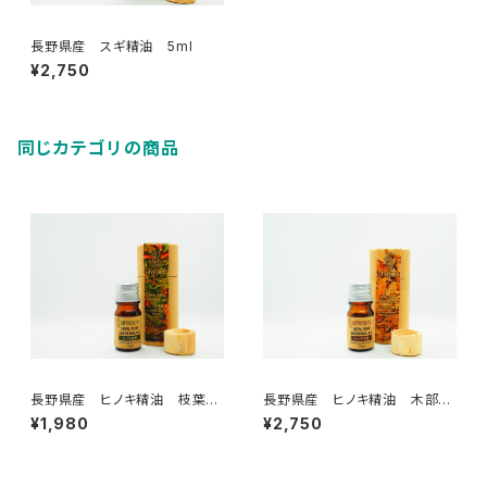
長野県産 スギ精油 5ml
¥2,750
同じカテゴリの商品
長野県産 ヒノキ精油 枝葉
長野県産 ヒノキ精油 木部
5ml
5ml
¥1,980
¥2,750