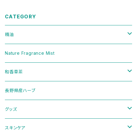
CATEGORY
精油
樹木
Nature Fragrance Mist
ハーブ
和香草茶
セット
二十四節気ブレンド
長野県産ハーブ
季節のブレンド
グッズ
ディフューザー
スキンケア