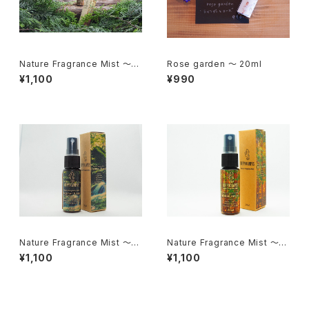
Nature Fragrance Mist ～A
Rose garden ～ 20ml
utumn Blend～ 20ml
¥1,100
¥990
Nature Fragrance Mist ～S
Nature Fragrance Mist ～森
ummer Blend～ 20ml
林浴～ 20ml
¥1,100
¥1,100