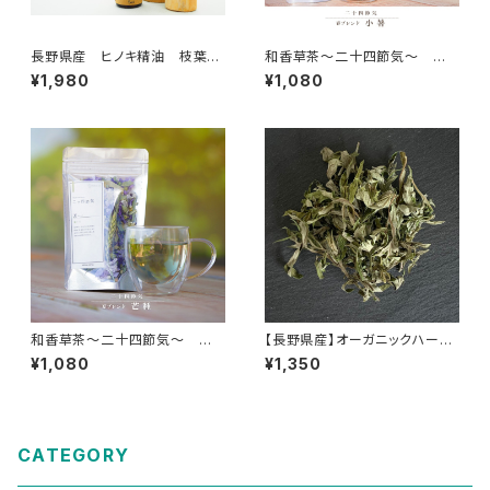
長野県産 ヒノキ精油 枝葉
和香草茶～二十四節気～ 小
5ml
暑
¥1,980
¥1,080
和香草茶～二十四節気～ 芒
【長野県産】オーガニックハーブ
種
ヨモギ
¥1,080
¥1,350
CATEGORY