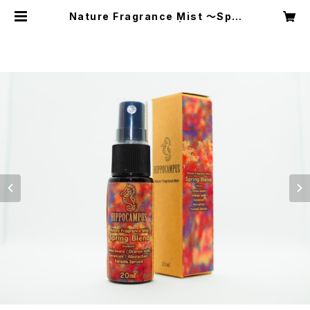
Nature Fragrance Mist ～Spri
ng Blend～ 20ml | HIPPOCA
MPUS