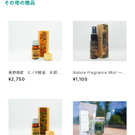
その他の商品
長野県産 ヒノキ精油 木部
Nature Fragrance Mist ～O
5ml
UTDOOR Blend～ 20ml
¥2,750
¥1,100