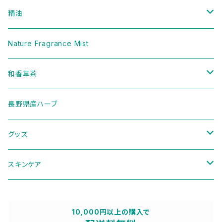
精油
樹木
Nature Fragrance Mist
ハーブ
和香草茶
セット
二十四節気ブレンド
長野県産ハーブ
季節のブレンド
グッズ
ディフューザー
スキンケア
その他
パウチ
10,000円以上の購入で