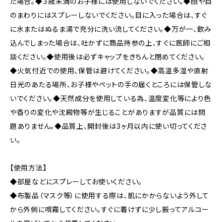
た場合。◆３歳未満のお子様には使用しないでください。◆顔や目
のまわりにはスプレーしないでください。目に入った場合は、すぐ
に水またはぬるま湯で充分に洗い流してください。◆万が一、飲み
込んでしまった場合は、吐かずに商品持参の上、すぐに医師にご相
談ください。◆使用後は必ずキャップをきちんと閉めてください。
◆火気付近での使用、保管は避けてください。◆高温多湿や直射
日光のあたる場所、お子様やペットの手の届くところには保管しな
いでください。◆天然成分を使用している為、温度変化等により色
や香りの変化や沈殿物等が生じることがありますが品質には問
題ありません。◆品質上、開封後は3ヶ月以内に使い切ってくださ
い。
【使用方法】
◆部屋などにスプレーしてお使いください。
◆布製品（マスク等）に使用する際は、肌にかからないよう外して
から外側に噴霧してください。すぐに着けずに少し振ってアルコー