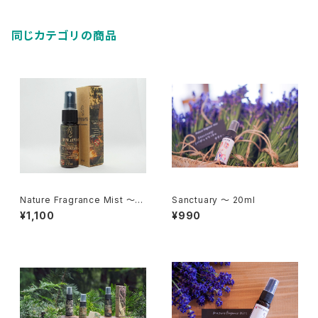
同じカテゴリの商品
Nature Fragrance Mist ～O
Sanctuary ～ 20ml
UTDOOR Blend～ 20ml
¥1,100
¥990